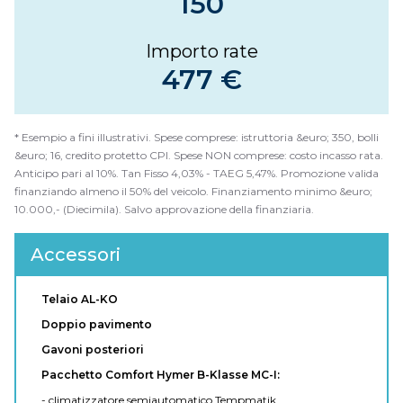
150
Importo rate
477 €
* Esempio a fini illustrativi. Spese comprese: istruttoria &euro; 350, bolli
&euro; 16, credito protetto CPI. Spese NON comprese: costo incasso rata.
Anticipo pari al 10%. Tan Fisso 4,03% - TAEG 5,47%. Promozione valida
finanziando almeno il 50% del veicolo. Finanziamento minimo &euro;
10.000,- (Diecimila). Salvo approvazione della finanziaria.
Accessori
Telaio AL-KO
Doppio pavimento
Gavoni posteriori
Pacchetto Comfort Hymer B-Klasse MC-I:
- climatizzatore semiautomatico Tempmatik