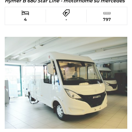
Hymer B 680 Star Line - motorhome su mercedes
4
-
797