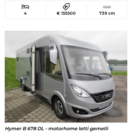
4
€ 155500
739 cm
Hymer B 678 DL - motorhome letti gemelli