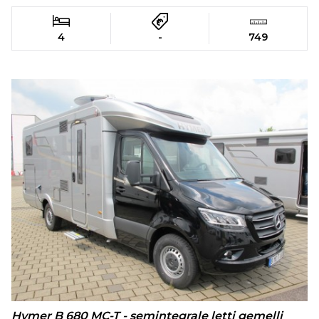
4
-
749
Hymer B 680 MC-T - semintegrale letti gemelli