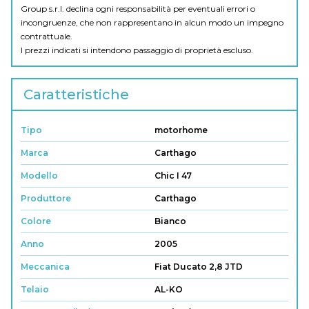
Group s.r.l. declina ogni responsabilità per eventuali errori o
incongruenze, che non rappresentano in alcun modo un impegno
contrattuale.
I prezzi indicati si intendono passaggio di proprietà escluso.
Caratteristiche
Tipo
motorhome
Marca
Carthago
Modello
Chic I 47
Produttore
Carthago
Colore
Bianco
Anno
2005
Meccanica
Fiat Ducato 2,8 JTD
Telaio
AL-KO