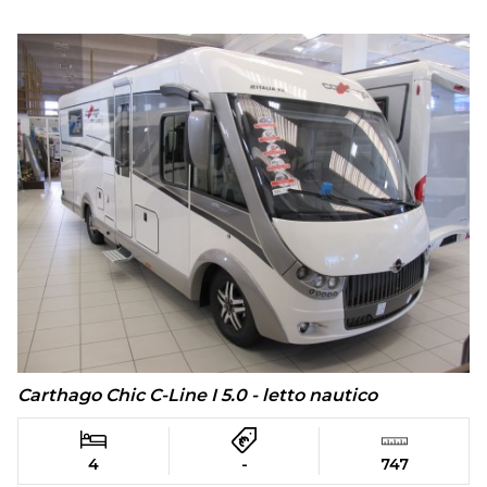
Carthago Chic C-Line I 5.0 - letto nautico
4
-
747