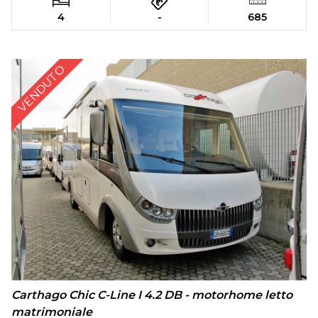
4
-
685
VENDUTO
Carthago Chic C-Line I 4.2 DB - motorhome letto
matrimoniale