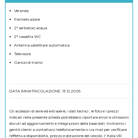
Veranda
Pannelo solare
2° serbatoio acqua
2° cassetta WC
Antenna satellitare automatica
Televisore
Gancio di traino
DATA IMMATRICOLAZIONE: 13.12.2005
Gli accessori di serie ed extraserie, i dati tecnici , le foto e i prezzi
indicati nella presente scheda potrebbero riportare errori e omissioni
dovuti ad aggiornamenti e integrazioni della base dati. Invitiamo i
gentili clienti a contattarci telefonicamente o via mail per verificare
l'effettiva disponibilità, prezzo e dotazione del veicolo. I' Italia VR