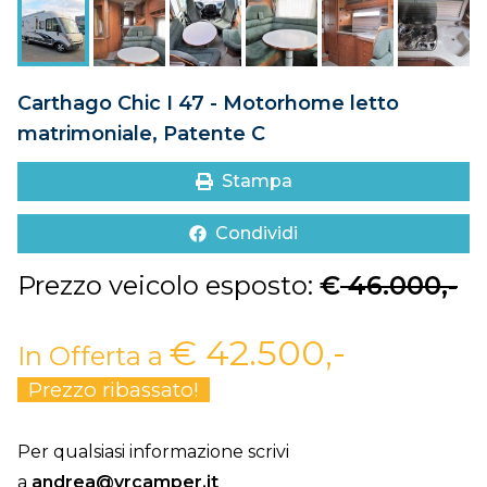
DOVE SIAMO
CONTATTI
Carthago Chic I 47 - Motorhome letto
matrimoniale, Patente C
Stampa
Condividi
Prezzo veicolo esposto:
€
46.000,-
€ 42.500,-
In Offerta a
Prezzo ribassato!
Per qualsiasi informazione scrivi
a
andrea@vrcamper.it