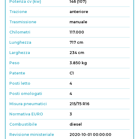
Potenza cv (kw)
146 (107)
Trazione
anteriore
Trasmissione
manuale
Chilometri
117.000
Lunghezza
717 cm
Larghezza
234 cm
Peso
3.850 kg
Patente
C1
Posti letto
4
Posti omologati
4
Misura pneumatici
215/75 R16
Normativa EURO
3
Combustibile
diesel
Revisione ministeriale
2020-10-01 00:00:00