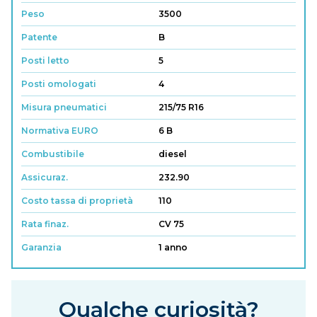
Peso
3500
Patente
B
Posti letto
5
Posti omologati
4
Misura pneumatici
215/75 R16
Normativa EURO
6 B
Combustibile
diesel
Assicuraz.
232.90
Costo tassa di proprietà
110
Rata finaz.
CV 75
Garanzia
1 anno
Qualche curiosità?