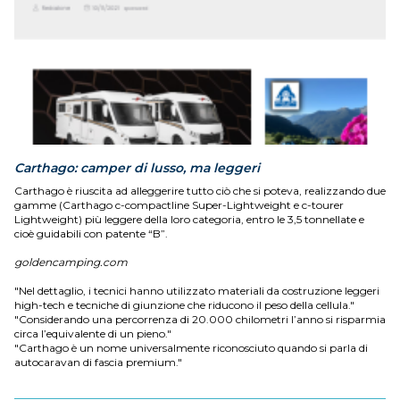
Carthago: camper di lusso, ma leggeri
Carthago è riuscita ad alleggerire tutto ciò che si poteva, realizzando due
gamme (Carthago c-compactline Super-Lightweight e c-tourer
Lightweight) più leggere della loro categoria, entro le 3,5 tonnellate e
cioè guidabili con patente “B”.
goldencamping.com
"Nel dettaglio, i tecnici hanno utilizzato materiali da costruzione leggeri
high-tech e tecniche di giunzione che riducono il peso della cellula."
"Considerando una percorrenza di 20.000 chilometri l’anno si risparmia
circa l’equivalente di un pieno."
"Carthago è un nome universalmente riconosciuto quando si parla di
autocaravan di fascia premium."