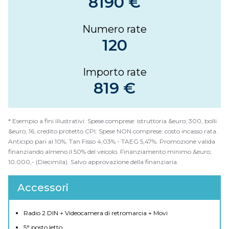
8190 €
Numero rate
120
Importo rate
819 €
* Esempio a fini illustrativi. Spese comprese: istruttoria &euro; 300, bolli
&euro; 16, credito protetto CPI. Spese NON comprese: costo incasso rata.
Anticipo pari al 10%. Tan Fisso 4,03% - TAEG 5,47%. Promozione valida
finanziando almeno il 50% del veicolo. Finanziamento minimo &euro;
10.000,- (Diecimila). Salvo approvazione della finanziaria.
Accessori
Radio 2 DIN + Videocamera di retromarcia + Movi
5° posto letto