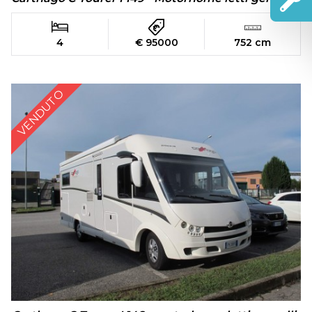
4
€ 95000
752 cm
VENDUTO