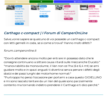
Carthago c-compact | I Forum di CamperOnLine
Salve,vorrei sapere se qualcuno di voi possiede un carthago c-compact
con letti gemelli in coda, se si come si trova? Hanno molti difetti?
forum.camperonline.it
"Dovrò attendere ancora molto per entrare in possesso dato che le
consegne continuano a slittare causa ritardi sulle meccaniche Ducato."
"manovrabilità da monovolume, il Van non ce l'ha (6 e 6,4 mt) se ami
guidare molto e in spazi angusti ti divertirai senza penare i difetti degli
sbalzi e dei passi lunghi dei motorhome normali."
"Purtroppo ho perso l'occasione per portami a casa questo GIOIELLINO
e mi sono lasciato tentare da un Van del quale sono parzialmente
contento ma tornando indietro prenderei il Carthago e ti dico perchè."