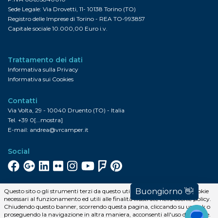
Sede Legale: Via Drovetti, 11- 10138 Torino (TO)
Registro delle Imprese di Torino - REA TO-993857
Capitale sociale 10.000,00 Euro i.v.
Trattamento dei dati
Informativa sulla Privacy
Informativa sui Cookies
Contatti
Via Volta, 29 - 10040 Druento (TO) - Italia
Tel.
+39 0[...mostra]
E-mail:
andrea@vrcamper.it
Social
Facebook
Google+
Linkedin
Flickr
Instagram
YouTube
FourSquare
Pinterest
Iscriviti alla newsletter
Questo sito o gli strumenti terzi da questo utilizzati si avvalgono di cookie
necessari al funzionamento ed utili alle finalità illustrate nella cookie policy.
Iscriviti
Chiudendo questo banner, scorrendo questa pagina, cliccando su un link o
proseguendo la navigazione in altra maniera, acconsenti all'uso dei cookie.