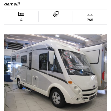
gemelli
4
-
745