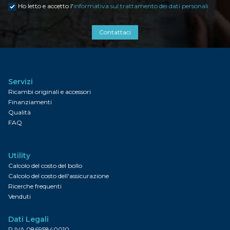
Ho letto e accetto l'
informativa sul trattamento dei dati personali
Contattaci
Servizi
Ricambi originali e accessori
Finanziamenti
Qualità
FAQ
Utility
Calcolo del costo del bollo
Calcolo del costo dell'assicurazione
Ricerche frequenti
Venduti
Dati Legali
P.IVA 08695840010