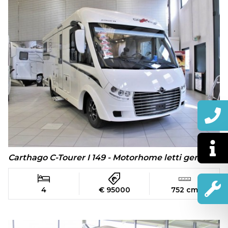
Carthago C-Tourer I 149 - Motorhome letti gemelli
4
€ 95000
752 cm