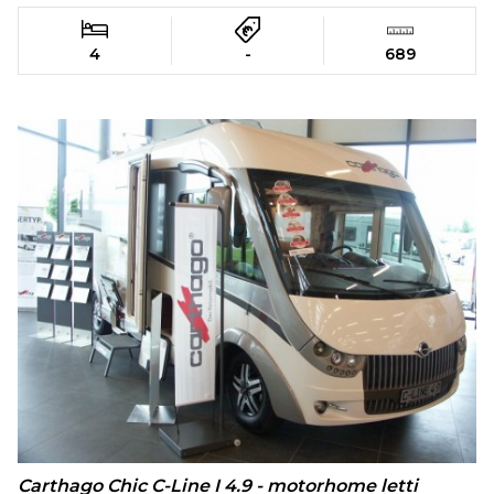
4
-
689
Carthago Chic C-Line I 4.9 - motorhome letti