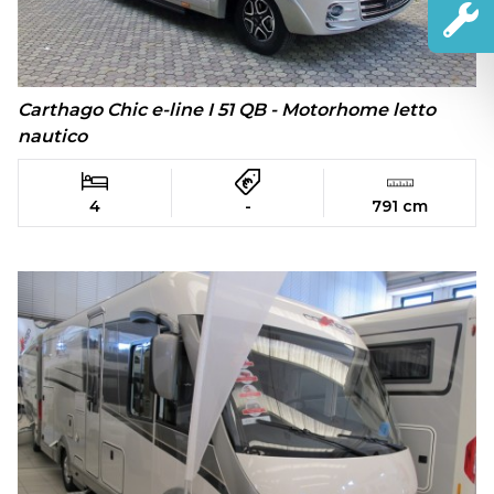
Carthago Chic e-line I 51 QB - Motorhome letto
nautico
4
-
791 cm