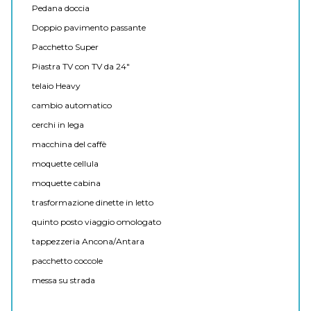
Pedana doccia
Doppio pavimento passante
Pacchetto Super
Piastra TV con TV da 24"
telaio Heavy
cambio automatico
cerchi in lega
macchina del caffè
moquette cellula
moquette cabina
trasformazione dinette in letto
quinto posto viaggio omologato
tappezzeria Ancona/Antara
pacchetto coccole
messa su strada