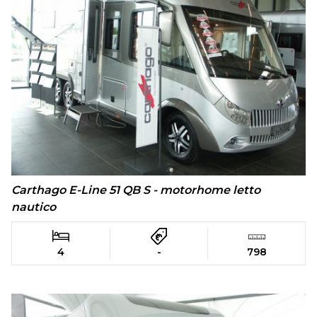
Carthago E-Line 51 QB S - motorhome letto
nautico
4
-
798