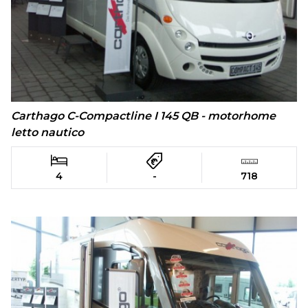
Carthago C-Compactline I 145 QB - motorhome
letto nautico
4
-
718