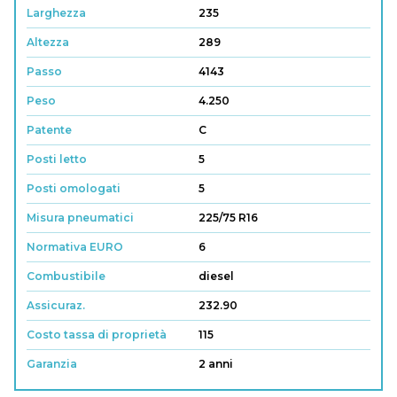
Larghezza
235
Altezza
289
Passo
4143
Peso
4.250
Patente
C
Posti letto
5
Posti omologati
5
Misura pneumatici
225/75 R16
Normativa EURO
6
Combustibile
diesel
Assicuraz.
232.90
Costo tassa di proprietà
115
Garanzia
2 anni