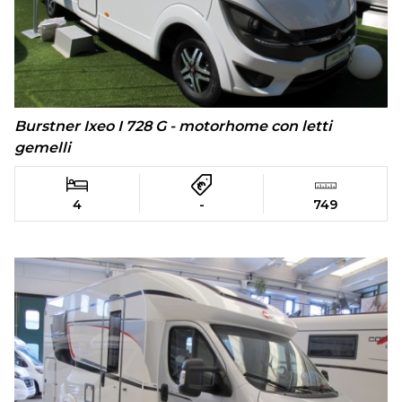
Burstner Ixeo I 728 G - motorhome con letti
gemelli
4
-
749