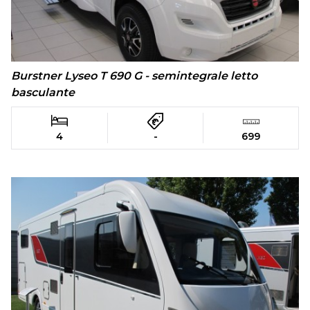
Burstner Lyseo T 690 G - semintegrale letto
basculante
4
-
699