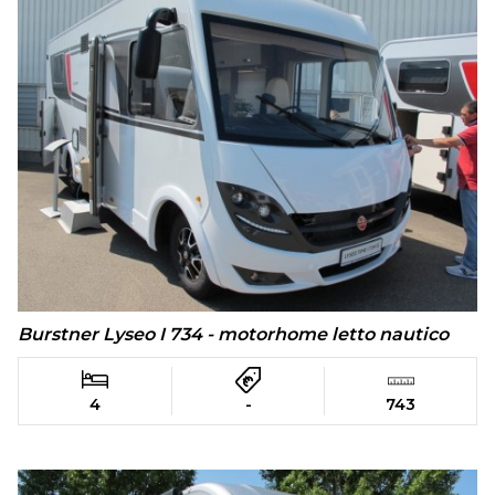
Burstner Lyseo I 734 - motorhome letto nautico
4
-
743