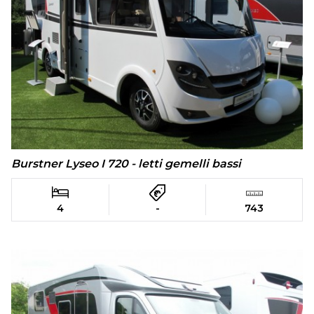
Burstner Lyseo I 720 - letti gemelli bassi
4
-
743