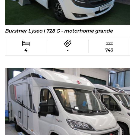
Burstner Lyseo I 728 G - motorhome grande
4
-
743