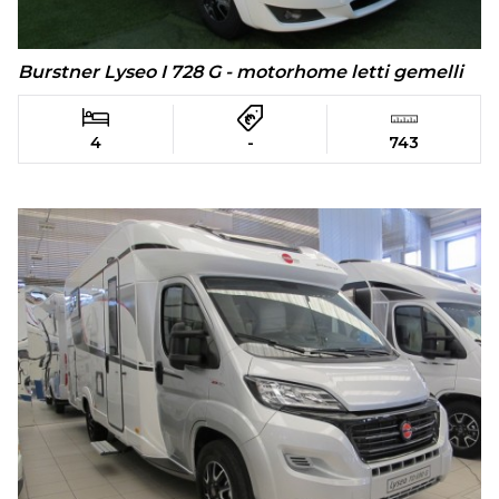
Burstner Lyseo I 728 G - motorhome letti gemelli
4
-
743