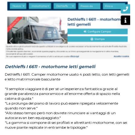
Dethleffs I 6611 - motorhome letti gemelli
Dethleffs I 6611: Camper motorhome usato 4 posti letto, con letti gemelli
e letto matrimoniale basculante
"Il semplice viaggiare è di per sé un’esperienza fantastica grazie al
grande parabrezza panoramico e all’enorme offerta di spazio nella
cabina di guida."
"La prolunga del piano di lavoro può essere ripiegata velocemente
quando non serve."
"Allo stesso tempo però non dovrete rinunciare ai vantaggi di un
autocaravan ben equipaggiato."
"La gamma si compone di sei profilati e altrettanti motorhome, con sei
nuove piante replicate in entrambe le tipologie."