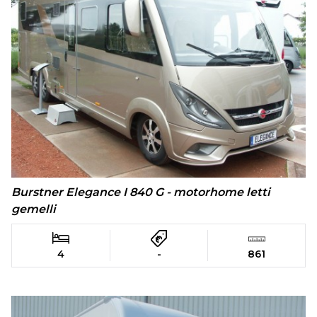
Burstner Elegance I 840 G - motorhome letti
gemelli
4
-
861