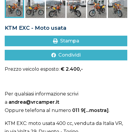
DOVE SIAMO
CONTATTI
KTM EXC - Moto usata
Stampa
Condividi
Prezzo veicolo esposto:
€ 2.400,-
Per qualsiasi informazione scrivi
a
andrea@vrcamper.it
Oppure telefona al numero
011 9[...mostra]
.
KTM EXC: moto usata 400 cc, venduta da Italia VR,
in via Volta 29, Druento - Torino