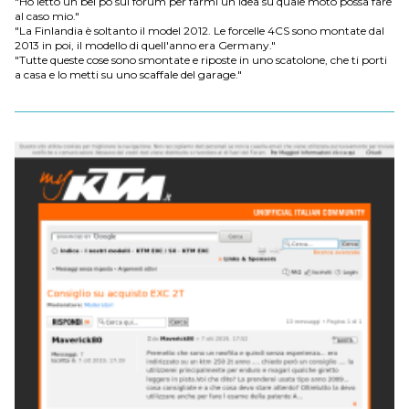
"Ho letto un bel po sul forum per farmi un idea su quale moto possa fare
al caso mio."
"La Finlandia è soltanto il model 2012. Le forcelle 4CS sono montate dal
2013 in poi, il modello di quell'anno era Germany."
"Tutte queste cose sono smontate e riposte in uno scatolone, che ti porti
a casa e lo metti su uno scaffale del garage."