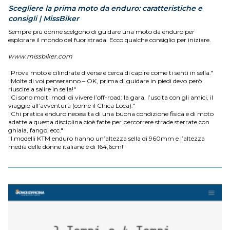
Scegliere la prima moto da enduro: caratteristiche e
consigli | MissBiker
Sempre più donne scelgono di guidare una moto da enduro per
esplorare il mondo del fuoristrada. Ecco qualche consiglio per iniziare.
www.missbiker.com
"Prova moto e cilindrate diverse e cerca di capire come ti senti in sella."
"Molte di voi penseranno – OK, prima di guidare in piedi devo però
riuscire a salire in sella!"
"Ci sono molti modi di vivere l’off-road: la gara, l’uscita con gli amici, il
viaggio all’avventura (come il Chica Loca)."
"Chi pratica enduro necessita di una buona condizione fisica e di moto
adatte a questa disciplina cioè fatte per percorrere strade sterrate con
ghiaia, fango, ecc."
"I modelli KTM enduro hanno un’altezza sella di 960mm e l’altezza
media delle donne italiane è di 164,6cm!"