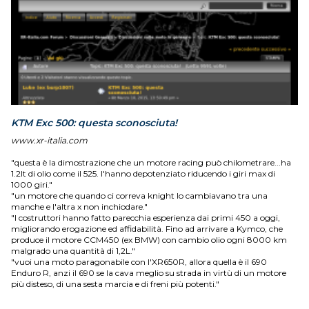
KTM Exc 500: questa sconosciuta!
www.xr-italia.com
"questa è la dimostrazione che un motore racing può chilometrare...ha
1.2lt di olio come il 525. l'hanno depotenziato riducendo i giri max di
1000 giri."
"un motore che quando ci correva knight lo cambiavano tra una
manche e l'altra x non inchiodare."
"I costruttori hanno fatto parecchia esperienza dai primi 450 a oggi,
migliorando erogazione ed affidabilità. Fino ad arrivare a Kymco, che
produce il motore CCM450 (ex BMW) con cambio olio ogni 8000 km
malgrado una quantità di 1,2L."
"vuoi una moto paragonabile con l'XR650R, allora quella è il 690
Enduro R, anzi il 690 se la cava meglio su strada in virtù di un motore
più disteso, di una sesta marcia e di freni più potenti."