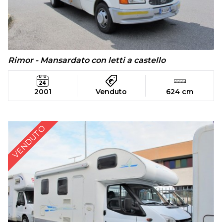
Rimor - Mansardato con letti a castello
2001
Venduto
624 cm
VENDUTO