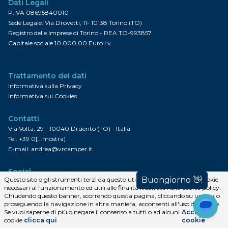
Dati Legali
P.IVA 08695840010
Sede Legale: Via Drovetti, 11- 10138 Torino (TO)
Registro delle Imprese di Torino - REA TO-993857
Capitale sociale 10.000,00 Euro i.v.
Trattamento dei dati
Informativa sulla Privacy
Informativa sui Cookies
Contatti
Via Volta, 29 - 10040 Druento (TO) - Italia
Tel.
+39 0[...mostra]
E-mail:
andrea@vrcamper.it
Social
Questo sito o gli strumenti terzi da questo utilizzati si avvalgono di cookie
necessari al funzionamento ed utili alle finalità illustrate nella cookie policy.
Chiudendo questo banner, scorrendo questa pagina, cliccando su un link o
Facebook
Google+
Linkedin
Flickr
Instagram
YouTube
FourSquare
Pinterest
proseguendo la navigazione in altra maniera, acconsenti all'uso dei cookie.
Iscriviti alla newsletter
Se vuoi saperne di più o negare il consenso a tutti o ad alcuni
Accetta i
cookie
clicca qui
cookie
Iscriviti