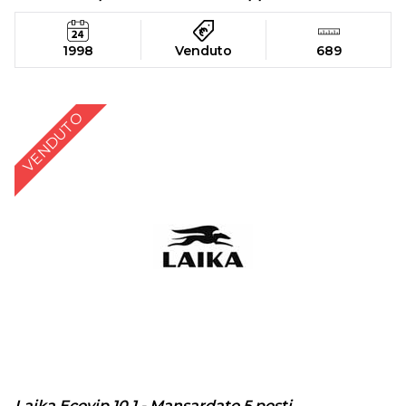
1998
Venduto
689
VENDUTO
Laika Ecovip 10.1 - Mansardato 5 posti