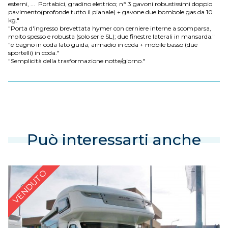
esterni, ... Portabici, gradino elettrico; n° 3 gavoni robustissimi doppio
pavimento(profonde tutto il pianale) + gavone due bombole gas da 10
kg."
"Porta d'ingresso brevettata hymer con cerniere interne a scomparsa,
molto spesso e robusta (solo serie SL); due finestre laterali in mansarda."
"e bagno in coda lato guida; armadio in coda + mobile basso (due
sportelli) in coda."
"Semplicità della trasformazione notte/giorno."
Può interessarti anche
VENDUTO