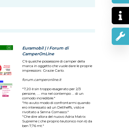
Euramobil | I Forum di
CamperOnLine
C'è qualche possessore di camper della
marca in oggetto che vuole dare le proprie
impressioni. Grazie Carlo.
forum.camperonline.it
"7,20 è sin troppo esagerato per 2/3
persone, .... ma nel contempo ... di un
comodo incredibile."
"Ho avuto modo di confrontarmi quando
ero interessato ad un Detlheffs, visto e
rivoltato a Senna Comasco."
"Che dire allora del nuovo Adria Matrix
Supreme ( che proprio teutonico non è) da
ben 7,76 mt."