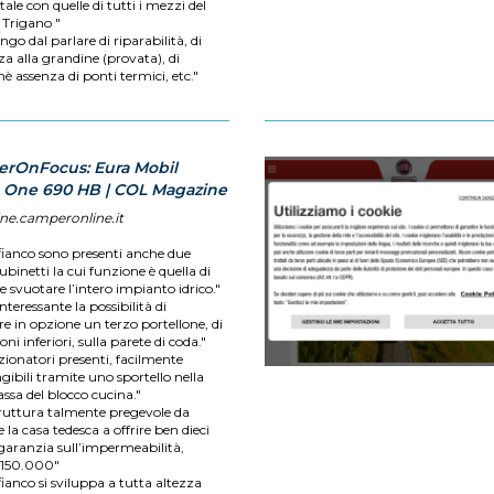
ale con quelle di tutti i mezzi del
Trigano "
ngo dal parlare di riparabilità, di
za alla grandine (provata), di
è assenza di ponti termici, etc."
rOnFocus: Eura Mobil
a One 690 HB | COL Magazine
ne.camperonline.it
 fianco sono presenti anche due
rubinetti la cui funzione è quella di
 e svuotare l’intero impianto idrico."
nteressante la possibilità di
re in opzione un terzo portellone, di
ni inferiori, sulla parete di coda."
ezionatori presenti, facilmente
ibili tramite uno sportello nella
ssa del blocco cucina."
ruttura talmente pregevole da
 la casa tedesca a offrire ben dieci
 garanzia sull’impermeabilità,
 150.000"
fianco si sviluppa a tutta altezza