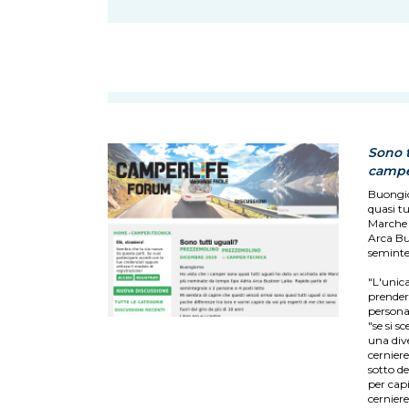
Sono t
campe
Buongio
quasi tu
Marche 
Arca Bu
seminteg
"L'unica
prenders
persona
"se si s
una div
cerniere
sotto d
per cap
cerniere