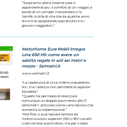
"Scopriamo allora insieme cosa ci
appartiene di più: il comfort di un viaggio a
bordo di un camper mansardato o la
Vanlife, lo stile di vita che da qualche anno
sta ormai spopolando soprattutto tra i
giovani viaggiatori."
Motorhome Eura Mobil Integra
Line 650 HS: come avere un
salotto regale in soli sei metri e
mezzo - Seimetri.it
www.seimetri.it
"La capienza è di circa mille e cinquecento
litri, ma l’altezza non permette di ospitare
biciclette."
"Questo ha permesso di realizzare
comunque un doppio pavimento alto 11
centimetri utilizzato come vano tecnico che
aumenta la coibentazione."
"Alla fine, ci può lasciare tentare da
motorizzazioni superiori (160 o 180 cavalli)
o dal cambio automatico, ma per il resto