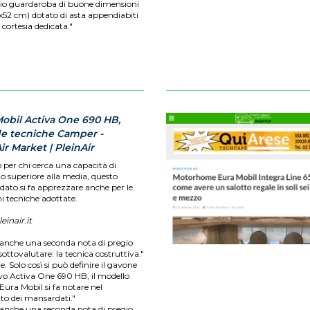
io guardaroba di buone dimensioni
x52 cm) dotato di asta appendiabiti
i cortesia dedicata."
Mobil Activa One 690 HB,
e tecniche Camper -
ir Market | PleinAir
 per chi cerca una capacità di
io superiore alla media, questo
ato si fa apprezzare anche per le
i tecniche adottate.
inair.it
 anche una seconda nota di pregio
ottovalutare: la tecnica costruttiva."
 Solo così si può definire il gavone
vo Activa One 690 HB, il modello
Eura Mobil si fa notare nel
o dei mansardati."
 anche una seconda nota di pregio