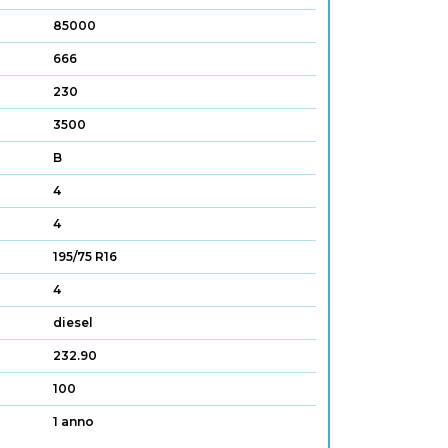
85000
666
230
3500
B
4
4
195/75 R16
4
diesel
232.90
100
1 anno