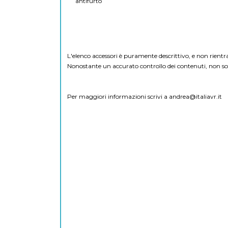
antifurto
L'elenco accessori è puramente descrittivo, e non rientr
Nonostante un accurato controllo dei contenuti, non sono
Per maggiori informazioni scrivi a
andrea@italiavr.it