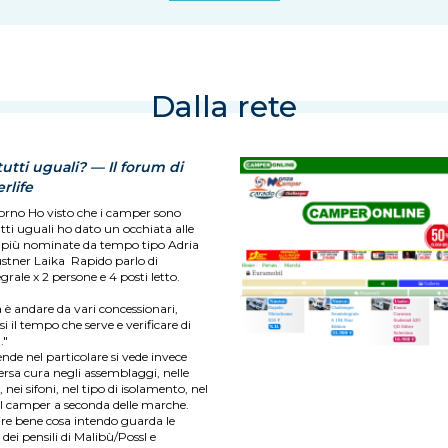
Dalla rete
utti uguali? — Il forum di
rlife
rno Ho visto che i camper sono
tti uguali ho dato un occhiata alle
più nominate da tempo tipo Adria
stner Laika Rapido parlo di
rale x 2 persone e 4 posti letto.
 è andare da vari concessionari,
i il tempo che serve e verificare di
."
cende nel particolare si vede invece
ersa cura negli assemblaggi, nelle
, nei sifoni, nel tipo di isolamento, nel
el camper a seconda delle marche.
ire bene cosa intendo guarda le
 dei pensili di Malibù/Possl e