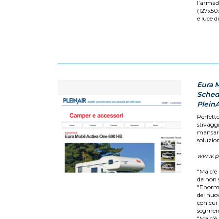
l’armad
(127x50
e luce d
Eura 
Sched
PleinA
Perfetto
stivagg
mansard
soluzion
www.ple
"Ma c’è
da non s
"Enorme.
del nuo
con cui 
segment
"Ma c’è