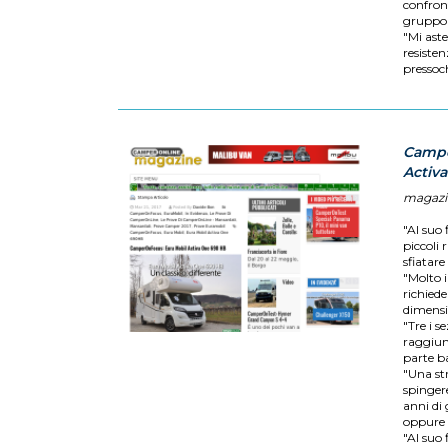
confront
gruppo 
"Mi aste
resisten
pressoch
Campe
Activ
magazi
"Al suo
piccoli 
sfiatare
"Molto i
richiede
dimensio
"Tre i s
raggiung
parte ba
"Una st
spingere
anni di
oppure
"Al suo 