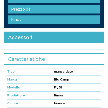
Accessori
Caratteristiche
Tipo
mansardato
Marca
Blu Camp
Modello
Fly 51
Produttore
Rimor
Colore
bianco