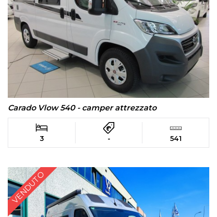
Carado Vlow 540 - camper attrezzato
3
-
541
VENDUTO