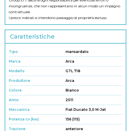
Group s.r.l. declina ogni responsabilità per eventuali errori o
incongruenze, che non rappresentano in alcun modo un impegno
contrattuale.
I prezzi indicati si intendono passaggio di proprietà escluso.
Caratteristiche
Tipo
mansardato
Marca
Arca
Modello
GTL 718
Produttore
Arca
Colore
Bianco
Anno
2011
Meccanica
Fiat Ducato 3,0 M-Jet
Potenza cv (kw)
156 (115)
Trazione
anteriore