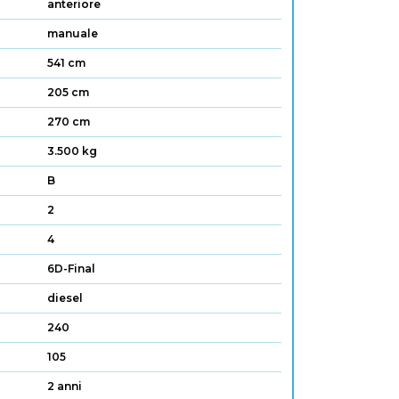
anteriore
manuale
541 cm
205 cm
270 cm
3.500 kg
B
2
4
6D-Final
diesel
240
105
2 anni