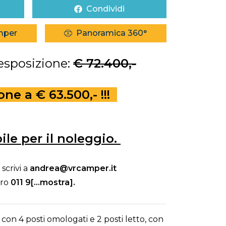
Condividi
mper
Panoramica 360°
 esposizione:
€ 72.400,-
e a € 63.500,- !!!
ile per il noleggio.
scrivi a
andrea@vrcamper.it
ero
011 9[...mostra]
.
n 4 posti omologati e 2 posti letto, con