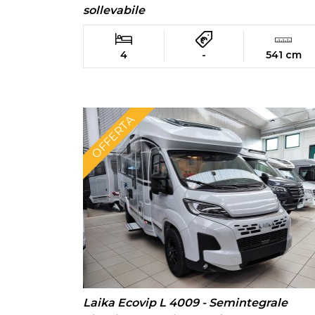
sollevabile
4
-
541 cm
OFFERTA
Laika Ecovip L 4009 - Semintegrale