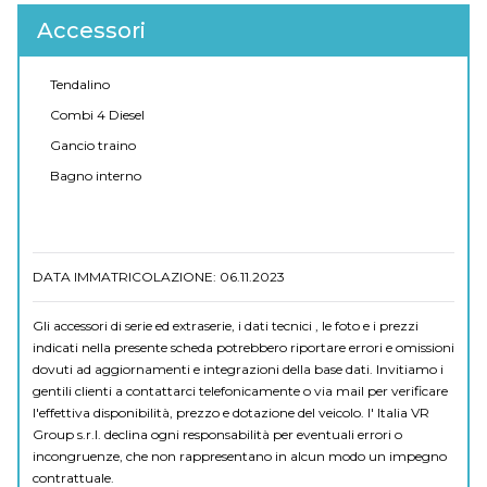
Accessori
Tendalino
Combi 4 Diesel
Gancio traino
Bagno interno
DATA IMMATRICOLAZIONE: 06.11.2023
Gli accessori di serie ed extraserie, i dati tecnici , le foto e i prezzi
indicati nella presente scheda potrebbero riportare errori e omissioni
dovuti ad aggiornamenti e integrazioni della base dati. Invitiamo i
gentili clienti a contattarci telefonicamente o via mail per verificare
l'effettiva disponibilità, prezzo e dotazione del veicolo. I' Italia VR
Group s.r.l. declina ogni responsabilità per eventuali errori o
incongruenze, che non rappresentano in alcun modo un impegno
contrattuale.