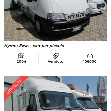
Hymer Exsis - camper piccolo
2004
Venduto
106000
VENDUTO