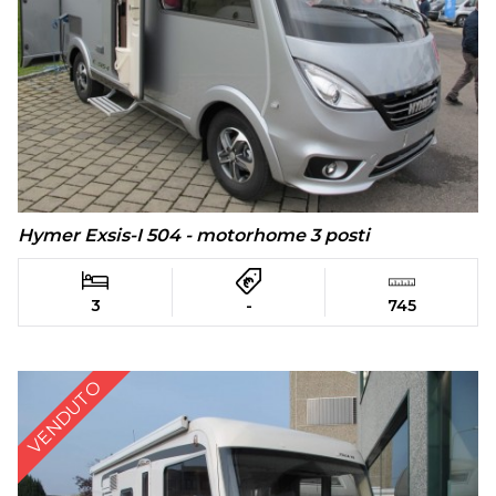
Hymer Exsis-I 504 - motorhome 3 posti
3
-
745
VENDUTO