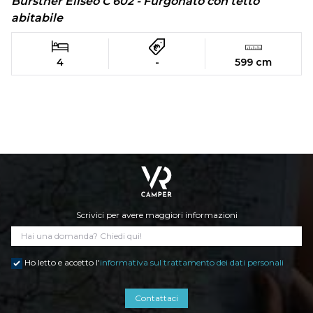
Burstner Eliseo C 602 - Furgonato con tetto
abitabile
4
-
599 cm
Scrivici per avere maggiori informazioni
Ho letto e accetto l'
informativa sul trattamento dei dati personali
Contattaci