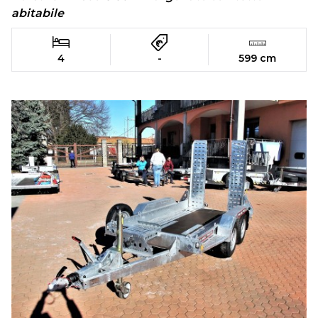
abitabile
4
-
599 cm