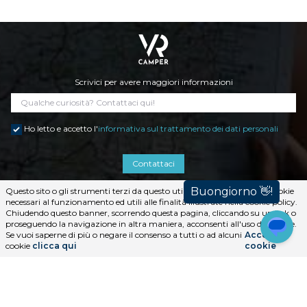
Scrivici per avere maggiori informazioni
Ho letto e accetto l'
informativa sul trattamento dei dati personali
Contattaci
Questo sito o gli strumenti terzi da questo utilizzati si avvalgono di cookie
necessari al funzionamento ed utili alle finalità illustrate nella cookie policy.
Chiudendo questo banner, scorrendo questa pagina, cliccando su un link o
proseguendo la navigazione in altra maniera, acconsenti all'uso dei cookie.
Servizi
Se vuoi saperne di più o negare il consenso a tutti o ad alcuni
Accetta i
Ricambi originali e accessori
cookie
clicca qui
cookie
Finanziamenti
Qualità
FAQ