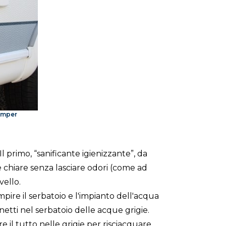
camper
l primo, “sanificante igienizzante”, da
ue chiare senza lasciare odori (come ad
vello.
mpire il serbatoio e l'impianto dell'acqua
inetti nel serbatoio delle acque grigie.
e il tutto nelle grigie per risciacquare.