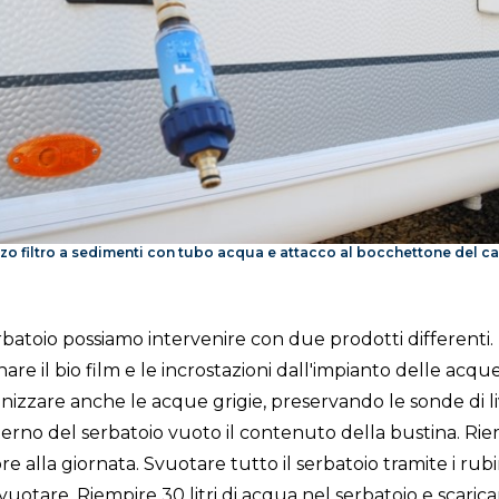
zzo filtro a sedimenti con tubo acqua e attacco al bocchettone del 
batoio possiamo intervenire con due prodotti differenti. I
inare il bio film e le incrostazioni dall'impianto delle acq
nizzare anche le acque grigie, preservando le sonde di li
interno del serbatoio vuoto il contenuto della bustina. Rie
 ore alla giornata. Svuotare tutto il serbatoio tramite i rub
vuotare. Riempire 30 litri di acqua nel serbatoio e scaricar