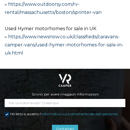
» https://www.outdoorsy.com/rv-
rental/massachusetts/boston/sprinter-van
Used Hymer motorhomes for sale in UK
» https://www.newsnow.co.uk/classifieds/caravans-
camper-vans/used-hymer-motorhomes-for-sale-in-
uk.html
Scrivici per avere maggiori informazioni
Ho letto e accetto l'
informativa sul trattamento dei dati personali
Contattaci