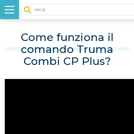
Menu
Cerca
HOME
Come funziona il
comando Truma
NUOVO
Combi CP Plus?
USATO
GALLERY
VIDEO
ARTICOLI